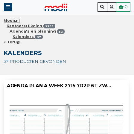
0
Modii.nl
Kantoorartikelen
2293
Agenda's en planning
52
Kalenders
37
« Terug
KALENDERS
37 PRODUCTEN GEVONDEN
AGENDA PLAN A WEEK 2715 7D2P 6T ZWART