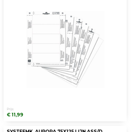
Prijs:
€ 11,99
SYSTEEMK. AURORA 75X125 LIJN ASS/DS10SET