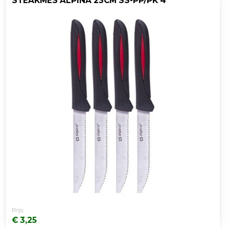
STEAKMES ALPINA 23CM SS-PP/PK 4
Prijs:
€ 3,25