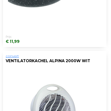
Prijs:
€ 11,99
convert
VENTILATORKACHEL ALPINA 2000W WIT