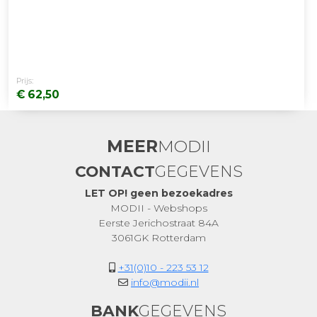
Prijs:
€ 62,50
MEER
MODII
CONTACT
GEGEVENS
LET OP! geen bezoekadres
MODII - Webshops
Eerste Jerichostraat 84A
3061GK Rotterdam
+31(0)10 - 223 53 12
info@modii.nl
BANK
GEGEVENS