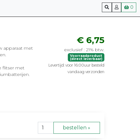
0
€ 6,75
uw apparaat met
exclusief : 21% btw.
en.
Voorraadproduct
(direct leverbaar)
Levertijd: voor 16:00uur besteld
flitser met
vandaag verzonden
umbatterijen.
bestellen »