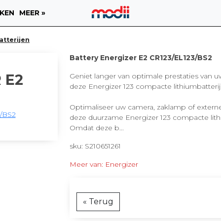
KEN
MEER »
atterijen
Battery Energizer E2 CR123/EL123/BS2
 E2
Geniet langer van optimale prestaties van 
deze Energizer 123 compacte lithiumbatterij
Optimaliseer uw camera, zaklamp of externe 
deze duurzame Energizer 123 compacte lithi
Omdat deze b...
sku: S210651261
Meer van: Energizer
« Terug