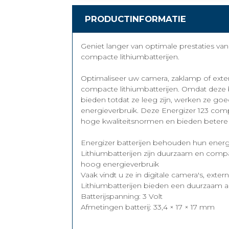
PRODUCTINFORMATIE
Geniet langer van optimale prestaties va
compacte lithiumbatterijen.
Optimaliseer uw camera, zaklamp of exter
compacte lithiumbatterijen. Omdat deze 
bieden totdat ze leeg zijn, werken ze g
energieverbruik. Deze Energizer 123 comp
hoge kwaliteitsnormen en bieden betere p
Energizer batterijen behouden hun energ
Lithiumbatterijen zijn duurzaam en comp
hoog energieverbruik
Vaak vindt u ze in digitale camera's, exter
Lithiumbatterijen bieden een duurzaam al
Batterijspanning: 3 Volt
Afmetingen batterij: 33,4 × 17 × 17 mm