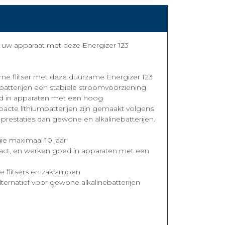
n uw apparaat met deze Energizer 123
ne flitser met deze duurzame Energizer 123
batterijen een stabiele stroomvoorziening
oed in apparaten met een hoog
acte lithiumbatterijen zijn gemaakt volgens
restaties dan gewone en alkalinebatterijen.
ie maximaal 10 jaar
act, en werken goed in apparaten met een
ne flitsers en zaklampen
ternatief voor gewone alkalinebatterijen