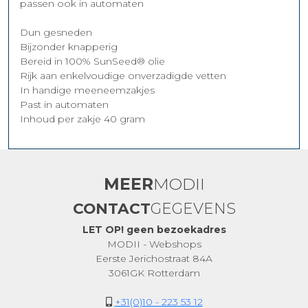
passen ook in automaten
Dun gesneden
Bijzonder knapperig
Bereid in 100% SunSeed® olie
Rijk aan enkelvoudige onverzadigde vetten
In handige meeneemzakjes
Past in automaten
Inhoud per zakje 40 gram
MEER
MODII
CONTACT
GEGEVENS
LET OP! geen bezoekadres
MODII - Webshops
Eerste Jerichostraat 84A
3061GK Rotterdam
+31(0)10 - 223 53 12