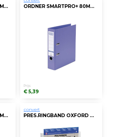
convert
ORDNER SMARTPRO+ 80MM A4 PP ROOD
ORDNER SMARTPRO+ 80MM A4 PP PAARS
Prijs:
€ 5,39
convert
ORDNER SMARTPRO+ 80MM A4 PP ORANJE
PRES.RINGBAND OXFORD POLYVIS.2R25 TR