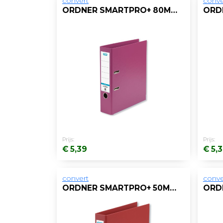
convert
conve
ORDNER SMARTPRO+ 80MM A4 PP ROZE
Prijs:
Prijs:
€ 5,39
€ 5,
convert
conve
ORDNER SMARTPRO+ 50MM A4 PP ROOD