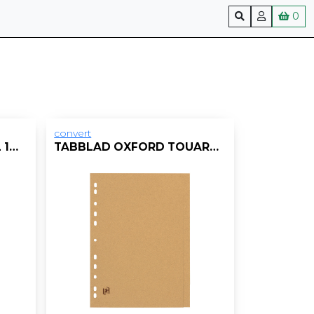
0
convert
TABBLAD OXFORD A4XL 11R PP KLEUR/SET 10
TABBLAD OXFORD TOUAREG A4 11R KART/ST 6