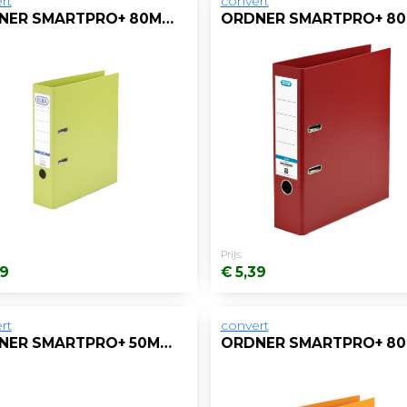
rt
convert
ORDNER SMARTPRO+ 80MM A4 PP LICHTGROEN
Prijs:
39
€ 5,39
rt
convert
ORDNER SMARTPRO+ 50MM A4 PP ZWART