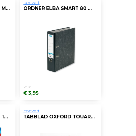
convert
ORDNER ELBA SMART 50 MM A4 KARTON ZWART
ORDNER ELBA SMART 80 MM A4 KARTON ZWART
Prijs:
€ 3,95
convert
TABBLAD OXFORD A4XL 11R PP A-Z/ST20
TABBLAD OXFORD TOUAREG A4 11R KART./S10