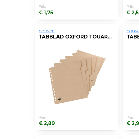
Prijs:
Prijs:
€ 1,75
€ 2,
convert
conve
TABBLAD OXFORD TOUAREG A4 11R KART/ST 5
Prijs:
Prijs:
€ 2,89
€ 2,