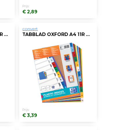
Prijs:
€ 2,89
convert
TABBLAD OXFORD A4 11R KARTON KL.TAB/10
TABBLAD OXFORD A4 11R PP 1-12 KLR/ST12
Prijs:
€ 3,39