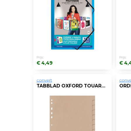
Prijs:
Prijs:
€ 4,49
€ 4,
convert
conve
TABBLAD OXFORD TOUAREG A4 11R KART/ST12