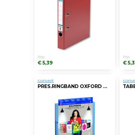
Prijs:
Prijs:
€ 5,39
€ 5,
convert
conve
PRES.RINGBAND OXFORD POLYVIS.2R25 BL