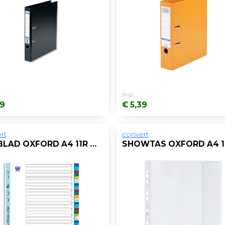
Prijs:
39
€ 5,39
rt
convert
TABBLAD OXFORD A4 11R PP 1-31 KL/ST 31