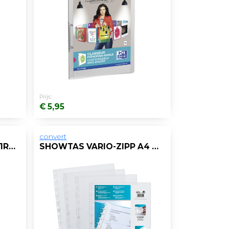
Prijs:
€ 5,95
convert
SHOWTAS OXFORD A4 11R PP 0,13MM KLEP/10
SHOWTAS VARIO-ZIPP A4 0,70MM PP/PK10