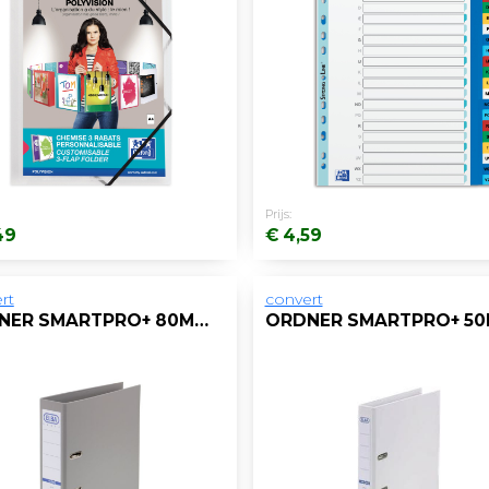
Prijs:
49
€ 4,59
rt
convert
ORDNER SMARTPRO+ 80MM A4 PP GRIJS