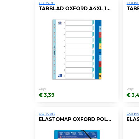
convert
conve
TABBLAD OXFORD A4XL 11R PP 1-10 KLEUR
Prijs:
Prijs:
€ 3,39
€ 3,
convert
conve
ELASTOMAP OXFORD POLYVISION A4 PP BL