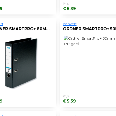
Prijs:
39
€ 5,39
rt
convert
ORDNER SMARTPRO+ 80MM A4 PP ZWART
Prijs:
39
€ 5,39