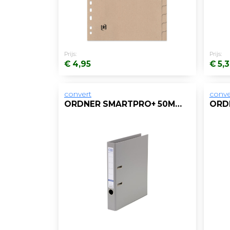
Prijs:
Prijs:
€ 4,95
€ 5,
convert
conve
ORDNER SMARTPRO+ 50MM A4 PP GRIJS