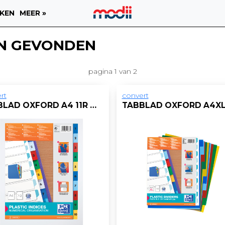
KEN
MEER »
N GEVONDEN
pagina 1 van 2
rt
convert
TABBLAD OXFORD A4 11R PP 1-10 KL/ST 10