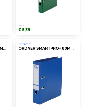
Prijs:
€ 5,39
convert
ORDNER SMARTPRO+ 80MM A4 PP GEEL
ORDNER SMARTPRO+ 80MM A4 PP BLAUW