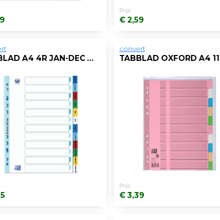
Prijs:
59
€ 2,59
rt
convert
TABBLAD A4 4R JAN-DEC KLEUR PP ELBA
Prijs:
95
€ 3,39