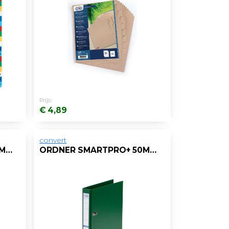
Prijs:
€ 4,89
convert
ORDNER SMARTPRO+ 50MM A4 PP WIT
ORDNER SMARTPRO+ 50MM A4 PP GROEN