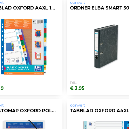
rt
convert
TABBLAD OXFORD A4XL 11R PP 1-12 KLEUR
Prijs:
49
€ 3,95
rt
convert
ELASTOMAP OXFORD POLYVISION A4 PP TR