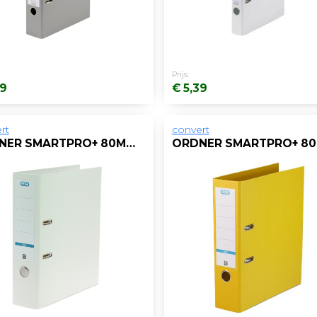
Prijs:
39
€ 5,39
rt
convert
ORDNER SMARTPRO+ 80MM A4 PP WIT