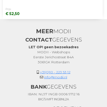
Prijs:
€ 52,50
MEER
MODII
CONTACT
GEGEVENS
LET OP! geen bezoekadres
MODII - Webshops
Eerste Jerichostraat 84A
3061GK Rotterdam
+31(0)10 - 223 53 12
info@modii.nl
BANK
GEGEVENS
IBAN: NL97 INGB 0006 9712 16
BIC/SWIFT INGBNL2A