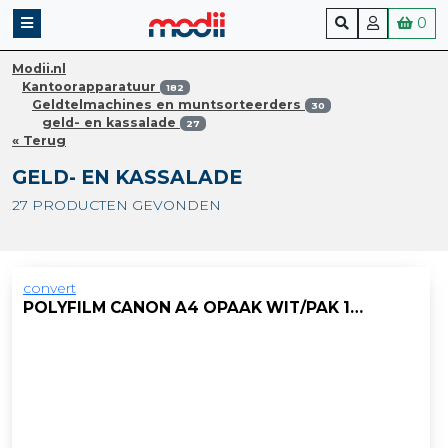
0
Modii.nl
Kantoorapparatuur
182
Geldtelmachines en muntsorteerders
30
geld- en kassalade
27
« Terug
GELD- EN KASSALADE
27 PRODUCTEN GEVONDEN
convert
POLYFILM CANON A4 OPAAK WIT/PAK 100V