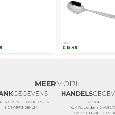
Prijs:
89
€ 15,49
MEER
MODII
ANK
GEGEVENS
HANDELS
GEGEV
N: NL97 INGB 0006 9712 16
MODII
KvK Rotterdam: 244.827.
BIC/SWIFT INGBNL2A
BTW-nr: NL8218.19.872B