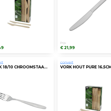
Prijs:
49
€ 21,99
rt
convert
VORK 18/10 CHROOMSTAAL/DOOS 12