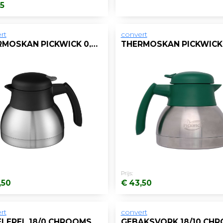
95
rt
convert
THERMOSKAN PICKWICK 0,9L THEE ZILV/ZWART
Prijs:
,50
€ 43,50
rt
convert
THEELEPEL 18/0 CHROOMSTAAL/PAK 12