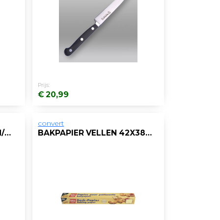
Prijs:
€ 20,99
convert
VORK HOUT PURE 16,5CM/PK100
BAKPAPIER VELLEN 42X38CM/PAK 25V