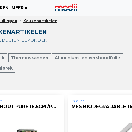
KEN
MEER »
ullingen
Keukenartikelen
KENARTIKELEN
RODUCTEN GEVONDEN
ek
Thermoskannen
Aluminium- en vershoudfolie
uiprek
rt
convert
MES HOUT PURE 16,5CM /PK100