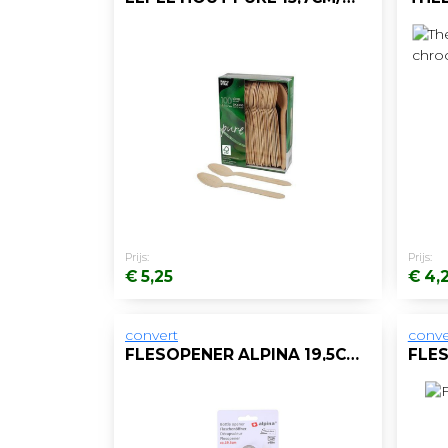
Prijs:
Prijs:
€ 5,25
€ 4,
convert
conve
FLESOPENER ALPINA 19,5CM RVS/PP