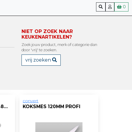
0
NIET OP ZOEK NAAR
KEUKENARTIKELEN?
Zoek jouw product, merk of categorie dan
door 'vrij' te zoeken.
vrij zoeken
convert
MES BIODEGRADABLE 168MM/PK100
KOKSMES 120MM PROFI