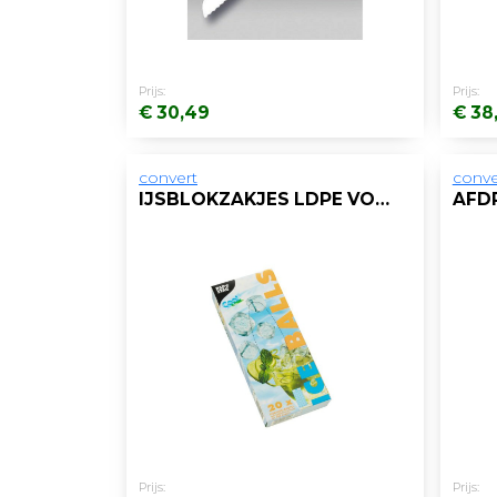
Prijs:
Prijs:
€ 30,49
€ 38
convert
conve
IJSBLOKZAKJES LDPE VOOR 24 STUKS/PK20
Prijs:
Prijs: