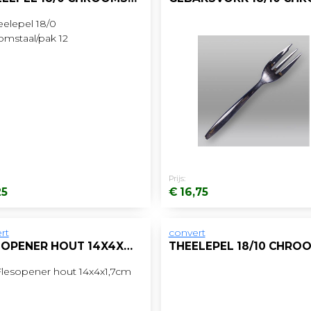
Prijs:
25
€ 16,75
rt
convert
FLESOPENER HOUT 14X4X1,7CM