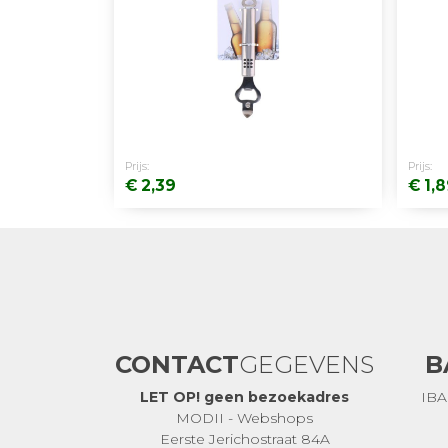
Prijs:
Prijs:
€ 2,39
€ 1,
CONTACT
GEGEVENS
B
LET OP! geen bezoekadres
IBA
MODII - Webshops
Eerste Jerichostraat 84A