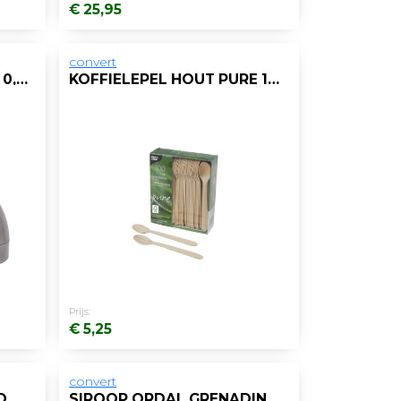
€ 25,95
convert
THERMOSKAN PICKWICK 0,9L THEE ZILV/GR
KOFFIELEPEL HOUT PURE 11CM/PK100
Prijs:
€ 5,25
convert
GEBAKSVORK 18/10 CHROOMSTAAL/DS12
SIROOP ORDAL GRENADINE 750ML/DS6