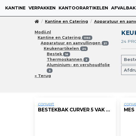
KANTINE
VERPAKKEN
KANTOORARTIKELEN
AFVALBAK
Kantine en Catering
Apparatuur en aanv
KEU
Modii.nl
Kantine en Catering
1190
24 P
Apparatuur en aanvullingen
21
Keukenartikelen
24
Bestek
16
Best
Thermoskannen
3
Aluminium- en vershoudfolie
Afdr
3
« Terug
convert
conve
BESTEKBAK CURVER 5 VAK UITSCHUIFBAAR GS