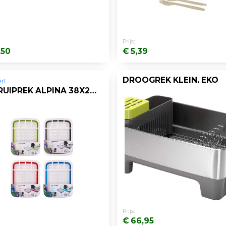
Prijs:
,50
€ 5,39
DROOGREK KLEIN, EKO
rt
AFDRUIPREK ALPINA 38X29,5X12CM PP/TPU
Prijs:
€ 66,95