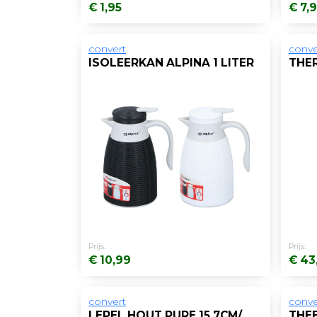
€ 1,95
€ 7,
convert
conve
ISOLEERKAN ALPINA 1 LITER
Prijs:
Prijs:
€ 10,99
€ 43
convert
conve
LEPEL HOUT PURE 15,7CM/PK100