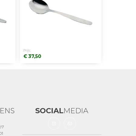
Prijs:
€ 37,50
ENS
SOCIAL
MEDIA
97
01