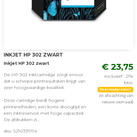
INKJET HP 302 ZWART
Inkjet HP 302 zwart
€ 23,75
De HP 302 inktcartridge zorgt ervoor
exclusief : 21%
dat u scherpe printresultaten krijgt van
btw.
zeer hoogwaardige kwaliteit.
Voorraadproduct
(in afwachting van
Deze cartridge biedt hogere
nieuwe voorraad)
printsnelheden, een korte droogtijd en
een inktreservoir met hoge capaciteit.
De afdrukken zi...
sku: S210339194