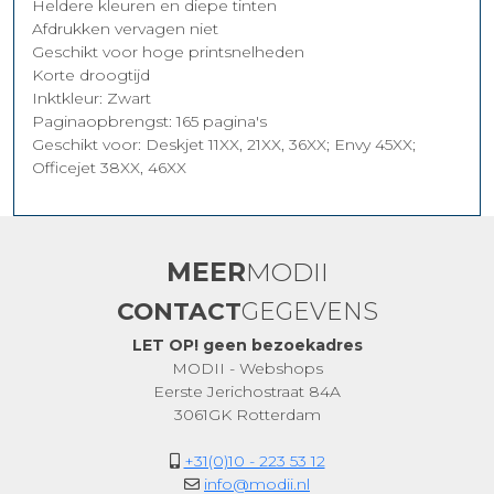
Heldere kleuren en diepe tinten
Afdrukken vervagen niet
Geschikt voor hoge printsnelheden
Korte droogtijd
Inktkleur: Zwart
Paginaopbrengst: 165 pagina's
Geschikt voor: Deskjet 11XX, 21XX, 36XX; Envy 45XX;
Officejet 38XX, 46XX
MEER
MODII
CONTACT
GEGEVENS
LET OP! geen bezoekadres
MODII - Webshops
Eerste Jerichostraat 84A
3061GK Rotterdam
+31(0)10 - 223 53 12
info@modii.nl