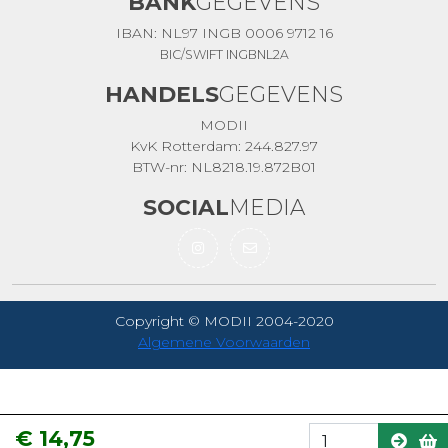
BANK
GEGEVENS
IBAN: NL97 INGB 0006 9712 16
BIC/SWIFT INGBNL2A
HANDELS
GEGEVENS
MODII
KvK Rotterdam: 244.827.97
BTW-nr: NL8218.19.872B01
SOCIAL
MEDIA
Copyright © MODII 2004-2020
Algemene Voorwaarden
€ 14,75