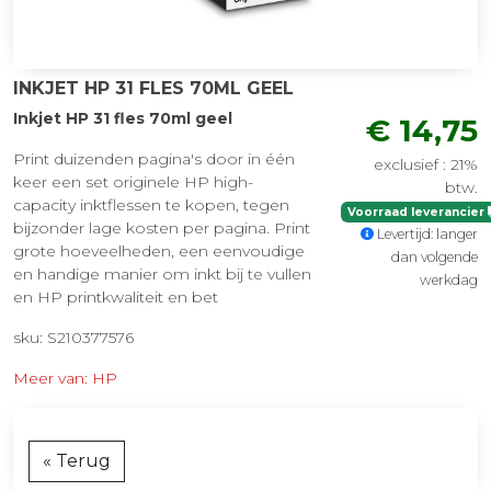
INKJET HP 31 FLES 70ML GEEL
Inkjet HP 31 fles 70ml geel
€ 14,75
Print duizenden pagina's door in één
exclusief : 21%
keer een set originele HP high-
btw.
capacity inktflessen te kopen, tegen
Voorraad leverancier
bijzonder lage kosten per pagina. Print
Levertijd: langer
grote hoeveelheden, een eenvoudige
dan volgende
en handige manier om inkt bij te vullen
werkdag
en HP printkwaliteit en bet
sku: S210377576
Meer van: HP
« Terug