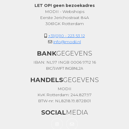
LET OP! geen bezoekadres
MODII - Webshops
Eerste Jerichostraat 84A
3061GK Rotterdam
+31(0)10 - 223 53 12
info@modii.nl
BANK
GEGEVENS
IBAN: NL97 INGB 0006 9712 16
BIC/SWIFT INGBNL2A
HANDELS
GEGEVENS
MODII
KvK Rotterdam: 244.827.97
BTW-nr: NL8218.19.872B01
SOCIAL
MEDIA