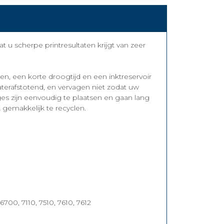
t u scherpe printresultaten krijgt van zeer
n, een korte droogtijd en een inktreservoir
aterafstotend, en vervagen niet zodat uw
ges zijn eenvoudig te plaatsen en gaan lang
 gemakkelijk te recyclen.
6700, 7110, 7510, 7610, 7612