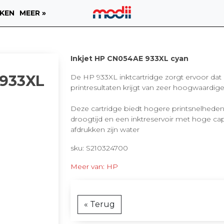
KEN
MEER »
Inkjet HP CN054AE 933XL cyan
 933XL
De HP 933XL inktcartridge zorgt ervoor dat
printresultaten krijgt van zeer hoogwaardige 
Deze cartridge biedt hogere printsnelheden
droogtijd en een inktreservoir met hoge cap
afdrukken zijn water
sku: S210324700
Meer van: HP
« Terug