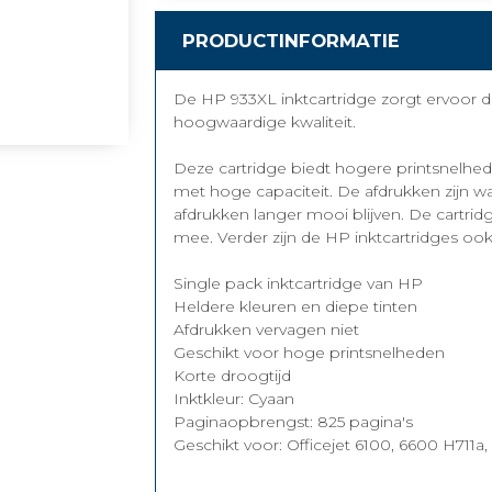
PRODUCTINFORMATIE
De HP 933XL inktcartridge zorgt ervoor da
hoogwaardige kwaliteit.
Deze cartridge biedt hogere printsnelhede
met hoge capaciteit. De afdrukken zijn w
afdrukken langer mooi blijven. De cartrid
mee. Verder zijn de HP inktcartridges ook
Single pack inktcartridge van HP
Heldere kleuren en diepe tinten
Afdrukken vervagen niet
Geschikt voor hoge printsnelheden
Korte droogtijd
Inktkleur: Cyaan
Paginaopbrengst: 825 pagina's
Geschikt voor: Officejet 6100, 6600 H711a, 