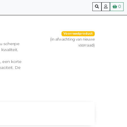
0
Voorraadproduct
(in afwachting van nieuwe
 u scherpe
voorraad)
kwaliteit.
, een korte
aciteit. De