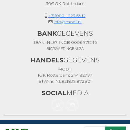
3061GK Rotterdam
+31(0)10 - 223 53 12
info@modii.nl
BANK
GEGEVENS
IBAN: NL97 INGB 0006 9712 16
BIC/SWIFT INGBNL2A
HANDELS
GEGEVENS
MODII
KvK Rotterdam: 244.827.97
BTW-nr: NL8218.19.872B01
SOCIAL
MEDIA
Copyright © MODII 2004-2020