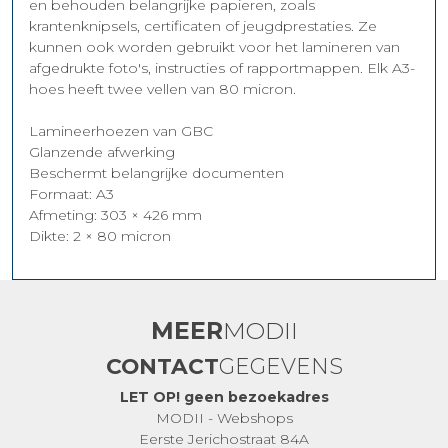
en behouden belangrijke papieren, zoals
krantenknipsels, certificaten of jeugdprestaties. Ze
kunnen ook worden gebruikt voor het lamineren van
afgedrukte foto's, instructies of rapportmappen. Elk A3-
hoes heeft twee vellen van 80 micron.
Lamineerhoezen van GBC
Glanzende afwerking
Beschermt belangrijke documenten
Formaat: A3
Afmeting: 303 × 426 mm
Dikte: 2 × 80 micron
MEER
MODII
CONTACT
GEGEVENS
LET OP! geen bezoekadres
MODII - Webshops
Eerste Jerichostraat 84A