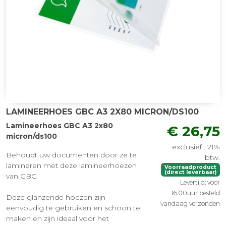
LAMINEERHOES GBC A3 2X80 MICRON/DS100
Lamineerhoes GBC A3 2x80
€ 26,75
micron/ds100
exclusief : 21%
Behoudt uw documenten door ze te
btw.
lamineren met deze lamineerhoezen
Voorraadproduct
(direct leverbaar)
van GBC.
Levertijd: voor
16:00uur besteld
Deze glanzende hoezen zijn
vandaag verzonden
eenvoudig te gebruiken en schoon te
maken en zijn ideaal voor het