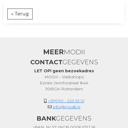
« Terug
MEER
MODII
CONTACT
GEGEVENS
LET OP! geen bezoekadres
MODII - Webshops
Eerste Jerichostraat 84A
3061GK Rotterdam
+31(0)10 - 223 53 12
info@modii.nl
BANK
GEGEVENS
IBAN: NL97 INGB 0006 9712 16