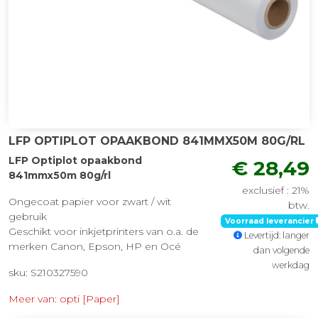
LFP OPTIPLOT OPAAKBOND 841MMX50M 80G/RL
LFP Optiplot opaakbond
€ 28,49
841mmx50m 80g/rl
exclusief : 21%
Ongecoat papier voor zwart / wit
btw.
gebruik
Voorraad leverancier
Geschikt voor inkjetprinters van o.a. de
Levertijd: langer
merken Canon, Epson, HP en Océ
dan volgende
werkdag
sku: S210327590
Meer van: opti [Paper]