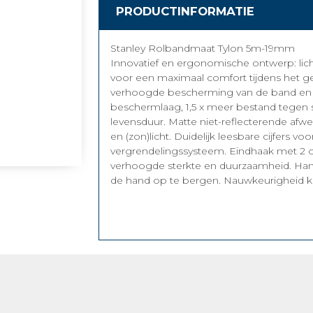
PRODUCTINFORMATIE
Stanley Rolbandmaat Tylon 5m-19mm
Innovatief en ergonomische ontwerp: li
voor een maximaal comfort tijdens het g
verhoogde bescherming van de band en
beschermlaag, 1,5 x meer bestand tegen s
levensduur. Matte niet-reflecterende af
en (zon)licht. Duidelijk leesbare cijfers 
vergrendelingssysteem. Eindhaak met 2 o
verhoogde sterkte en duurzaamheid. Han
de hand op te bergen. Nauwkeurigheid kla