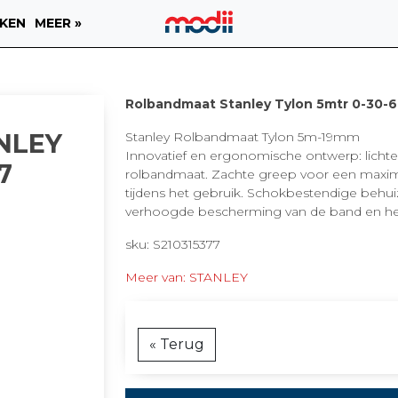
KEN
MEER »
Rolbandmaat Stanley Tylon 5mtr 0-30-
NLEY
Stanley Rolbandmaat Tylon 5m-19mm
Innovatief en ergonomische ontwerp: lich
7
rolbandmaat. Zachte greep voor een maxi
tijdens het gebruik. Schokbestendige behui
verhoogde bescherming van de band en he.
sku: S210315377
Meer van: STANLEY
« Terug