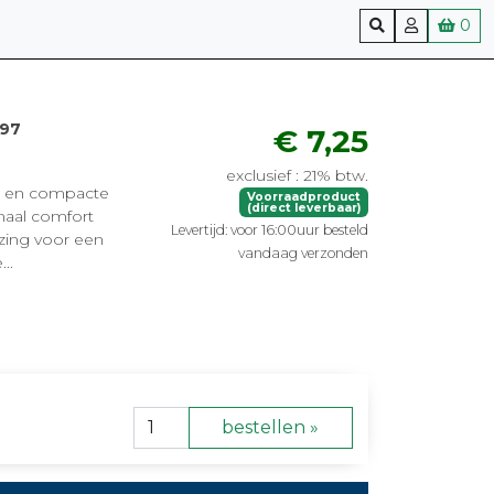
0
697
€ 7,25
exclusief : 21% btw.
te en compacte
Voorraadproduct
(direct leverbaar)
maal comfort
Levertijd: voor 16:00uur besteld
zing voor een
vandaag verzonden
..
bestellen »