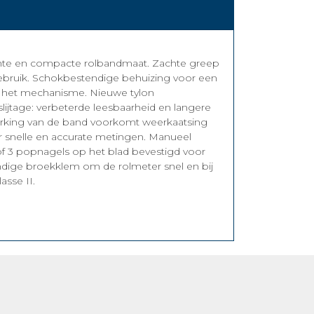
chte en compacte rolbandmaat. Zachte greep
ebruik. Schokbestendige behuizing voor een
 het mechanisme. Nieuwe tylon
lijtage: verbeterde leesbaarheid en langere
werking van de band voorkomt weerkaatsing
voor snelle en accurate metingen. Manueel
f 3 popnagels op het blad bevestigd voor
dige broekklem om de rolmeter snel en bij
sse II.