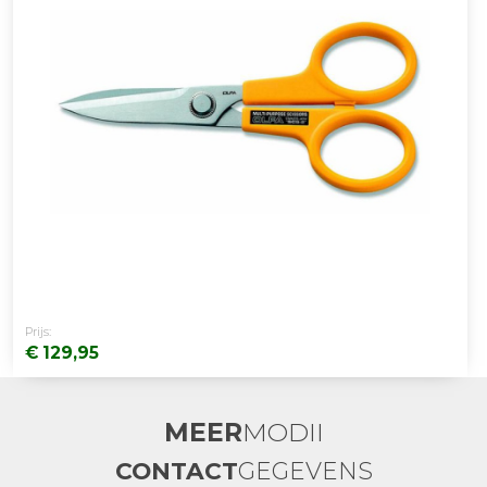
Prijs:
€ 129,95
MEER
MODII
CONTACT
GEGEVENS