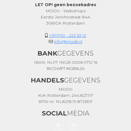
LET OP! geen bezoekadres
MODII - Webshops
Eerste Jerichostraat 84A
3061GK Rotterdam
+31(0)10 - 223 53 12
info@modii.nl
BANK
GEGEVENS
IBAN: NL97 INGB 0006 9712 16
BIC/SWIFT INGBNL2A
HANDELS
GEGEVENS
MODII
KvK Rotterdam: 244.827.97
BTW-nr: NL8218.19.872B01
SOCIAL
MEDIA