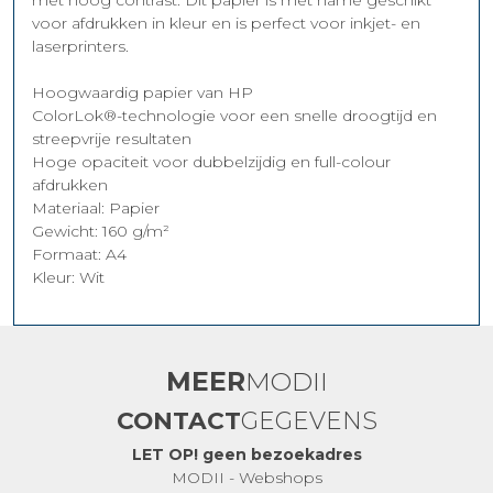
met hoog contrast. Dit papier is met name geschikt
voor afdrukken in kleur en is perfect voor inkjet- en
laserprinters.
Hoogwaardig papier van HP
ColorLok®-technologie voor een snelle droogtijd en
streepvrije resultaten
Hoge opaciteit voor dubbelzijdig en full-colour
afdrukken
Materiaal: Papier
Gewicht: 160 g/m²
Formaat: A4
Kleur: Wit
MEER
MODII
CONTACT
GEGEVENS
LET OP! geen bezoekadres
MODII - Webshops