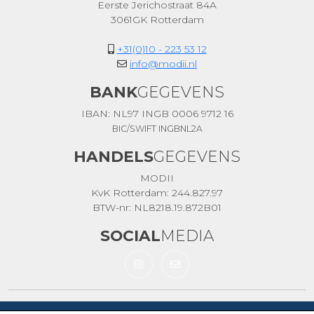
Eerste Jerichostraat 84A
3061GK Rotterdam
+31(0)10 - 223 53 12
info@modii.nl
BANK
GEGEVENS
IBAN: NL97 INGB 0006 9712 16
BIC/SWIFT INGBNL2A
HANDELS
GEGEVENS
MODII
KvK Rotterdam: 244.827.97
BTW-nr: NL8218.19.872B01
SOCIAL
MEDIA