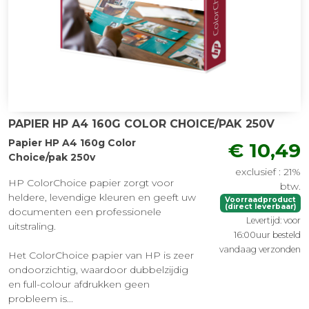
PAPIER HP A4 160G COLOR CHOICE/PAK 250V
Papier HP A4 160g Color
€ 10,49
Choice/pak 250v
exclusief : 21%
HP ColorChoice papier zorgt voor
btw.
heldere, levendige kleuren en geeft uw
Voorraadproduct
(direct leverbaar)
documenten een professionele
Levertijd: voor
uitstraling.
16:00uur besteld
vandaag verzonden
Het ColorChoice papier van HP is zeer
ondoorzichtig, waardoor dubbelzijdig
en full-colour afdrukken geen
probleem is...