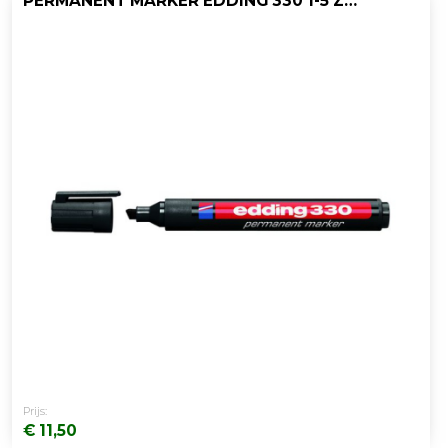
PERMANENT MARKER EDDING 330 1-5 ZW/DS 10
Prijs:
€ 11,50