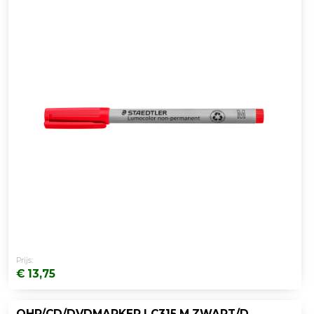
Prijs:
€ 13,75
OHP/CD/DVDMARKER LC315 M ZWART/DOOS 10