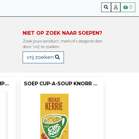
0
NIET OP ZOEK NAAR SOEPEN?
Zoek jouw product, merk of categorie dan
door 'vrij' te zoeken.
vrij zoeken
SOEP CUP-A-SOUP CHAMPIGNCR 40PRT/PK 576G
SOEP CUP-A-SOUP KNORR INDIAS KERRIE/DS24