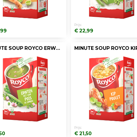
Prijs:
,99
€ 22,99
MINUTE SOUP ROYCO ERWT HAM 200ML/25
Prijs:
,50
€ 21,50