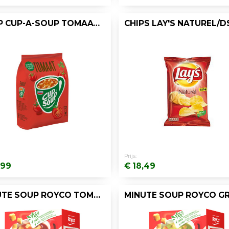
SOEP CUP-A-SOUP TOMAAT 40PORT/PK 640G
Prijs:
,99
€ 18,49
MINUTE SOUP ROYCO TOMAAT +CROÛT 200ML/20