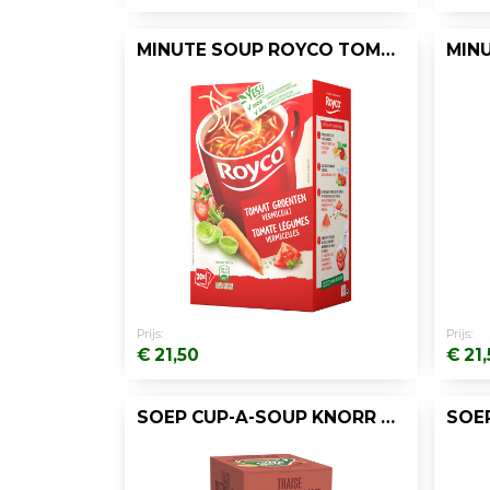
MINUTE SOUP ROYCO TOMAATGROENTE 200ML/25
Prijs:
Prijs:
€ 21,50
€ 21
SOEP CUP-A-SOUP KNORR SPCY THAI KIP/DS21