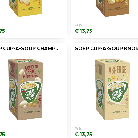
Prijs:
75
€ 13,75
SOEP CUP-A-SOUP CHAMPIGNONCREME/DS21
Prijs:
75
€ 13,75