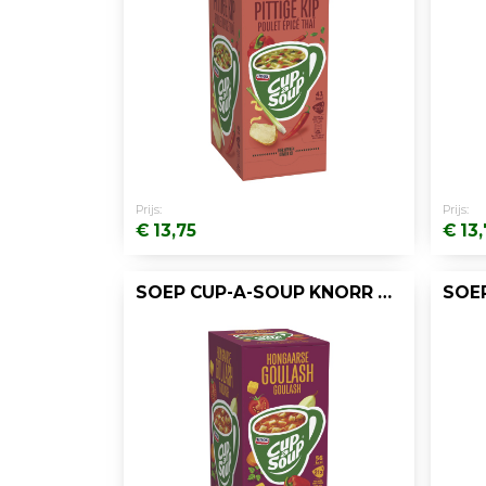
Prijs:
Prijs:
€ 13,75
€ 13,
SOEP CUP-A-SOUP KNORR HONG GOULASH/DS 21