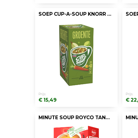
SOEP CUP-A-SOUP KNORR GROENTEN/DOOS 24
Prijs:
Prijs:
€ 15,49
€ 22
MINUTE SOUP ROYCO TANDOORI KIP 200ML/20