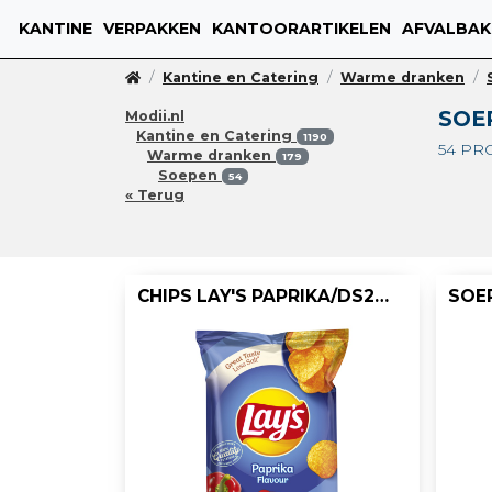
KANTINE
VERPAKKEN
KANTOORARTIKELEN
AFVALBAK
Kantine en Catering
Warme dranken
SOE
Modii.nl
Kantine en Catering
1190
54 P
Warme dranken
179
Soepen
54
« Terug
CHIPS LAY'S PAPRIKA/DS20X40GR