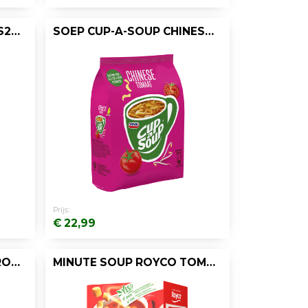
CHIPS LAY'S NATUREL/DS20X40 GR
SOEP CUP-A-SOUP CHINES TOM 40PORT/PK636G
Prijs:
€ 22,99
MINUTE SOUP ROYCO GROENTE CROÛT 200ML/20
MINUTE SOUP ROYCO TOMAAT+BAL 200ML/20