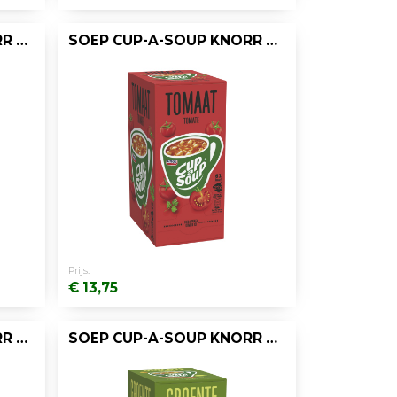
SOEP CUP-A-SOUP KNORR CHAM+HAM/DS21
SOEP CUP-A-SOUP KNORR TOMATEN/DOOS 21
Prijs:
€ 13,75
SOEP CUP-A-SOUP KNORR INDIASE KERRIE/D21
SOEP CUP-A-SOUP KNORR GROENTE/DS 21