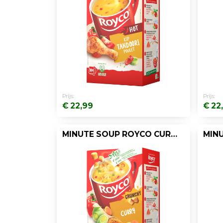
Prijs:
Prijs:
€ 22,99
€ 22
MINUTE SOUP ROYCO CURRY+CROÛTON 200ML/20