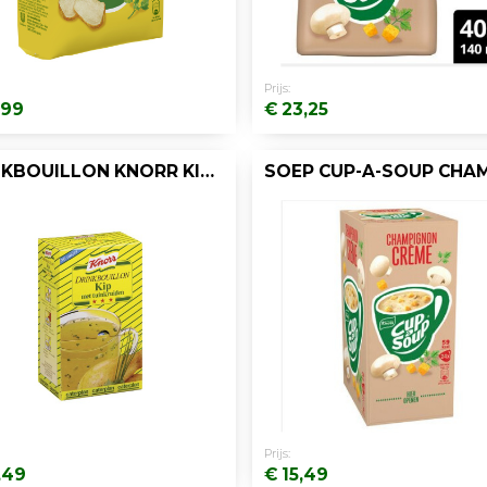
Prijs:
,99
€ 23,25
DRINKBOUILLON KNORR KIP/TUINKR/PK 80
Prijs:
,49
€ 15,49