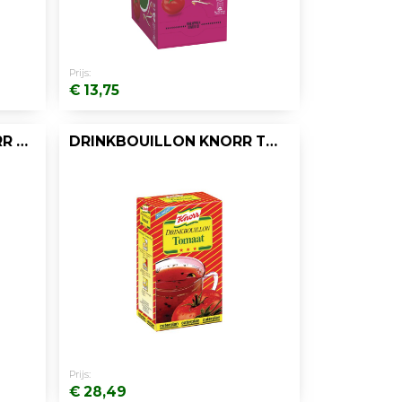
Prijs:
€ 13,75
SOEP CUP-A-SOUP KNORR ASPERGE/DOOS 21
DRINKBOUILLON KNORR TOMAAT/PK 80
Prijs:
€ 28,49