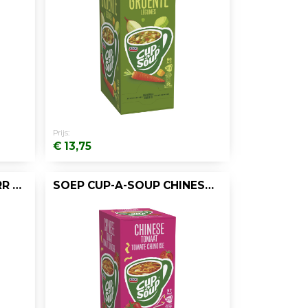
Prijs:
€ 13,75
SOEP CUP-A-SOUP KNORR FRANSE UI/DOOS 21
SOEP CUP-A-SOUP CHINESE TOMAAT/DOOS 21