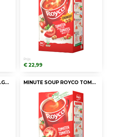
Prijs:
€ 22,99
MINUTE SOUP ROYCO ST.GERM+CROÛT 200ML/20
MINUTE SOUP ROYCO TOMAAT 200ML/25