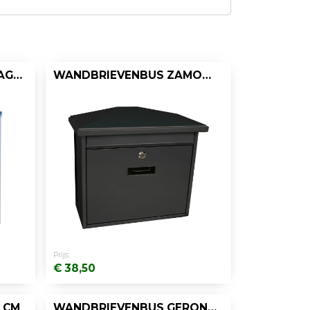
groter formaat zodat u niet direct
wordt geconfronteerd met een
overvolle brievenbus. Prachtige
brievenbussen voor aan uw muur
of langs de oprit, of u nu speciaal
WANDBRIEVENBUS MALAGAN
WANDBRIEVENBUS ZAMORAN
zoekt naar een bus voor uw
postpakketten of pakketjes, de
extra mogelijkheid om een krant
te netjes op te bergen en droog
te houden. Of gewoon een
mooie rvs brievenbus, u bent bij
brievenbussenkopen.nl aan het
juiste adres!
Prijs:
€ 38,50
 CM
WANDBRIEVENBUS GERONAN