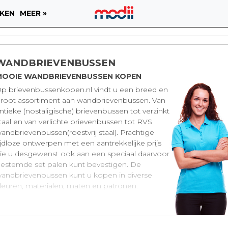
KEN
MEER »
WANDBRIEVENBUSSEN
MOOIE WANDBRIEVENBUSSEN KOPEN
p brievenbussenkopen.nl vindt u een breed en
root assortiment aan wandbrievenbussen. Van
ntieke (nostaligische) brievenbussen tot verzinkt
taal en van verlichte brievenbussen tot RVS
andbrievenbussen(roestvrij staal). Prachtige
ijdloze ontwerpen met een aantrekkelijke prijs
ie u desgewenst ook aan een speciaal daarvoor
estemde set palen kunt bevestigen. De
andbrievenbussen kunt u kopen in diverse
leuren, materialen, maten en patronen.