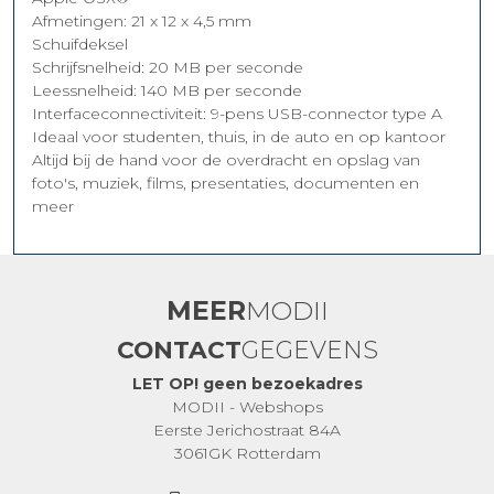
Afmetingen: 21 x 12 x 4,5 mm
Schuifdeksel
Schrijfsnelheid: 20 MB per seconde
Leessnelheid: 140 MB per seconde
Interfaceconnectiviteit: 9-pens USB-connector type A
Ideaal voor studenten, thuis, in de auto en op kantoor
Altijd bij de hand voor de overdracht en opslag van
foto's, muziek, films, presentaties, documenten en
meer
MEER
MODII
CONTACT
GEGEVENS
LET OP! geen bezoekadres
MODII - Webshops
Eerste Jerichostraat 84A
3061GK Rotterdam