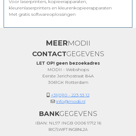
Voor laserprinters, kopieerapparaten,
kleurenlaserprinters en kleurenkopieerapparaten
Met gratis softwareoplossingen
MEER
MODII
CONTACT
GEGEVENS
LET OP! geen bezoekadres
MODII - Webshops
Eerste Jerichostraat 84A
3061GK Rotterdam
+31(0)10 - 223 53 12
info@modii.nl
BANK
GEGEVENS
IBAN: NL97 INGB 0006 9712 16
BIC/SWIFT INGBNL2A