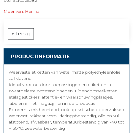
sku: S210329382
Meer van: Herma
« Terug
PRODUCTINFORMATIE
Weervaste etiketten van witte, matte polyethyleenfolie,
zelfklevend
Ideaal voor outdoor-toepassingen en etiketten in
zwaarbelaste omstandigheden: Eigendomsetiketten,
etalagestickers, attentie- en waarschuwingplaatjes,
labelen in het magazijn en in de productie
Extreem sterk hechtend, ook op kritische oppervlakken
Weervast, rekbaar, verouderingsbestendig, olie en vuil
afstotend, afwasbaar, temperatuurbestendig van -40 tot
+150°C, zeewaterbestendig