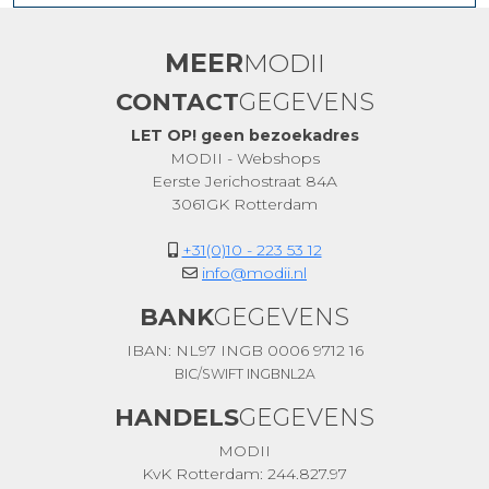
MEER
MODII
CONTACT
GEGEVENS
LET OP! geen bezoekadres
MODII - Webshops
Eerste Jerichostraat 84A
3061GK Rotterdam
+31(0)10 - 223 53 12
info@modii.nl
BANK
GEGEVENS
IBAN: NL97 INGB 0006 9712 16
BIC/SWIFT INGBNL2A
HANDELS
GEGEVENS
MODII
KvK Rotterdam: 244.827.97