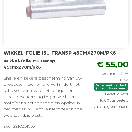
WIKKEL-FOLIE 15U TRANSP 45CMX270M/PK6
Wikkel-folie 15u transp
€ 55,00
45cmx270m/pk6
exclusief : 21%
Snelle en zekere bescherming van uw
btw.
producten. De rekfolie verhindert het
Voorraadproduct
(direct leverbaar)
schuiven van uw palletladingen en
Levertijd: voor
biedt bescherming tegen vocht en
16:00uur besteld
stof tijdens het transport en opslag in
vandaag verzonden
het magazijn. De folie biedt zeer hoge
weerstand, is elasti...
sku: S210331955