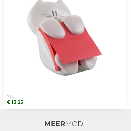
Prijs:
€ 13,25
MEER
MODII