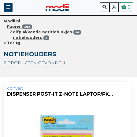
0
Modii.nl
Papier
393
Zelfplakkende notitieblokjes
84
notiehouders
2
« Terug
NOTIEHOUDERS
2 PRODUCTEN GEVONDEN
convert
DISPENSER POST-IT Z-NOTE LAPTOP/PK 2X3ST