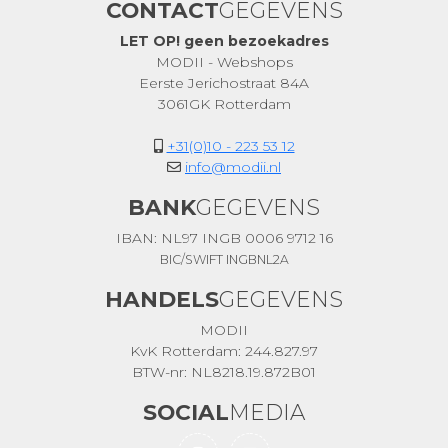
CONTACT
GEGEVENS
LET OP! geen bezoekadres
MODII - Webshops
Eerste Jerichostraat 84A
3061GK Rotterdam
+31(0)10 - 223 53 12
info@modii.nl
BANK
GEGEVENS
IBAN: NL97 INGB 0006 9712 16
BIC/SWIFT INGBNL2A
HANDELS
GEGEVENS
MODII
KvK Rotterdam: 244.827.97
BTW-nr: NL8218.19.872B01
SOCIAL
MEDIA