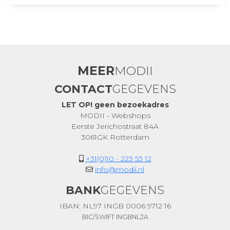
MEER
MODII
CONTACT
GEGEVENS
LET OP! geen bezoekadres
MODII - Webshops
Eerste Jerichostraat 84A
3061GK Rotterdam
+31(0)10 - 223 53 12
info@modii.nl
BANK
GEGEVENS
IBAN: NL97 INGB 0006 9712 16
BIC/SWIFT INGBNL2A