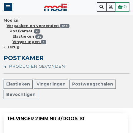
0
Modii.nl
Verpakken en verzenden
856
Postkamer
41
Elastieken
34
Vingerlingen
5
« Terug
POSTKAMER
41 PRODUCTEN GEVONDEN
Elastieken
Vingerlingen
Postweegschalen
Bevochtigen
TELVINGER 21MM NR.3/DOOS 10