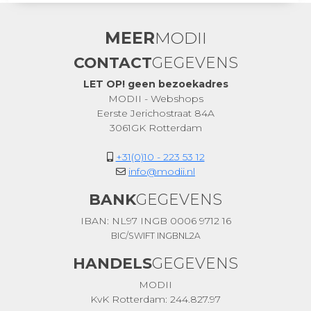
MEER
MODII
CONTACT
GEGEVENS
LET OP! geen bezoekadres
MODII - Webshops
Eerste Jerichostraat 84A
3061GK Rotterdam
+31(0)10 - 223 53 12
info@modii.nl
BANK
GEGEVENS
IBAN: NL97 INGB 0006 9712 16
BIC/SWIFT INGBNL2A
HANDELS
GEGEVENS
MODII
KvK Rotterdam: 244.827.97