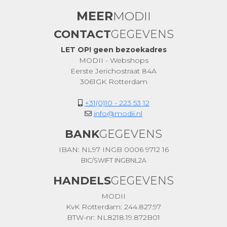
MEER
MODII
CONTACT
GEGEVENS
LET OP! geen bezoekadres
MODII - Webshops
Eerste Jerichostraat 84A
3061GK Rotterdam
+31(0)10 - 223 53 12
info@modii.nl
BANK
GEGEVENS
IBAN: NL97 INGB 0006 9712 16
BIC/SWIFT INGBNL2A
HANDELS
GEGEVENS
MODII
KvK Rotterdam: 244.827.97
BTW-nr: NL8218.19.872B01