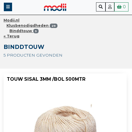
0
Modii.nl
Klusbenodigdheden
29
Binddtouw
5
« Terug
BINDDTOUW
5 PRODUCTEN GEVONDEN
TOUW SISAL 3MM /BOL 500MTR