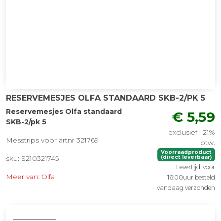
RESERVEMESJES OLFA STANDAARD SKB-2/PK 5
Reservemesjes Olfa standaard
€ 5,59
SKB-2/pk 5
exclusief : 21%
Messtrips voor artnr 321769
btw.
Voorraadproduct
(direct leverbaar)
sku: S210321745
Levertijd: voor
Meer van: Olfa
16:00uur besteld
vandaag verzonden