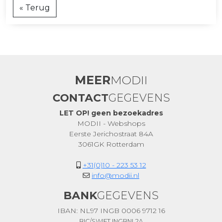
« Terug
MEER
MODII
CONTACT
GEGEVENS
LET OP! geen bezoekadres
MODII - Webshops
Eerste Jerichostraat 84A
3061GK Rotterdam
+31(0)10 - 223 53 12
info@modii.nl
BANK
GEGEVENS
IBAN: NL97 INGB 0006 9712 16
BIC/SWIFT INGBNL2A