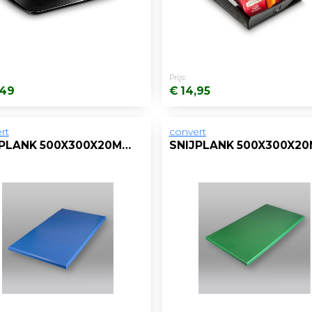
Prijs:
,49
€ 14,95
rt
convert
SNIJPLANK 500X300X20MM ZONDER GEUL BLAUW