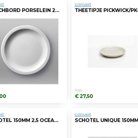
rt
convert
LUNCHBORD PORSELEIN 21CM WIT/DS 12
THEETIPJE PICKWICK/PK
Prijs:
,00
€ 27,50
rt
convert
SCHOTEL 150MM 2,5 OCEANUS WIT/BX24