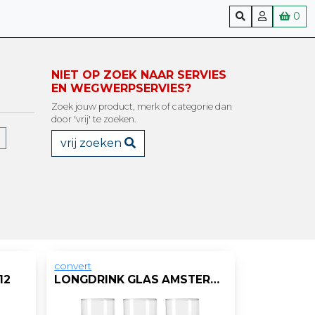
0
NIET OP ZOEK NAAR SERVIES
EN WEGWERPSERVIES?
Zoek jouw product, merk of categorie dan
door 'vrij' te zoeken.
vrij zoeken
convert
12
LONGDRINK GLAS AMSTERDAM 27CL/DOOS 6