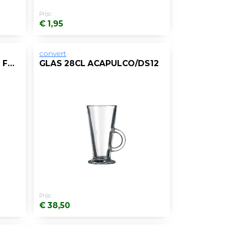
Prijs:
€ 1,95
convert
CHAMPAGNEGLAS 210ML FAME/DS6
GLAS 28CL ACAPULCO/DS12
Prijs:
€ 38,50