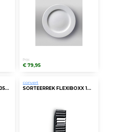
Prijs:
€ 79,95
convert
PRESENTEER PLATEAU 205 X216 XH 70MM ZW
SORTEERREK FLEXIBOXX 12 VAKKEN A4 ZWART