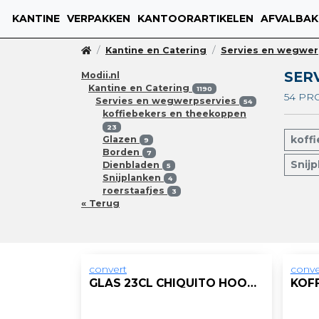
KANTINE
VERPAKKEN
KANTOORARTIKELEN
AFVALBAK
Kantine en Catering
Servies en wegwer
SER
Modii.nl
Kantine en Catering
1190
54 P
Servies en wegwerpservies
54
koffiebekers en theekoppen
23
koff
Glazen
9
Borden
7
Snij
Dienbladen
5
Snijplanken
4
roerstaafjes
3
« Terug
convert
conve
GLAS 23CL CHIQUITO HOOGTE 60MM/DOOS 6