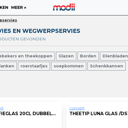
KEN
MEER »
pservies
VIES EN WEGWERPSERVIES
RODUCTEN GEVONDEN
iebekers en theekoppen
Glazen
Borden
Dienbladen
planken
roerstaafjes
soepkommen
Schenkkannen
rt
convert
KOFFIEGLAS 20CL DUBBELWANDIG /DS6
THEETIP LUNA GLAS /DS