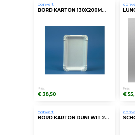
convert
conve
BORD KARTON 130X200MM/DS4X250
Prijs:
Prijs:
€ 38,50
€ 55
convert
conve
BORD KARTON DUNI WIT 26CM/DS8X50