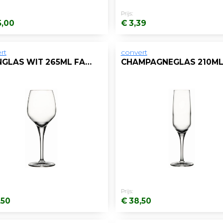
Prijs:
5,00
€ 3,39
rt
convert
WIJNGLAS WIT 265ML FAME/DS6
Prijs:
,50
€ 38,50