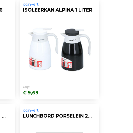
convert
6
ISOLEERKAN ALPINA 1 LITER
Prijs:
€ 9,69
convert
SCHOTEL UNIQUE 150MM WT /DS24
LUNCHBORD PORSELEIN 24CM WIT/DOOS 12