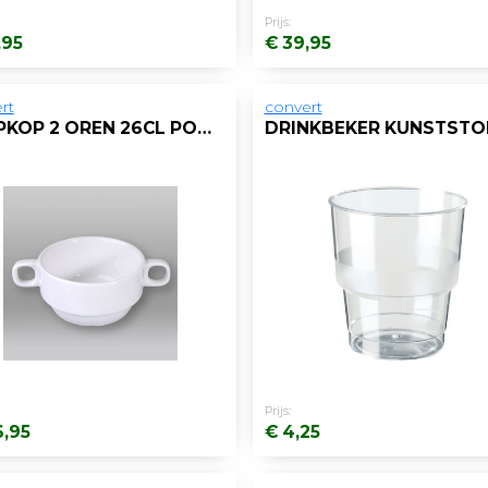
Prijs:
,95
€ 39,95
rt
convert
SOEPKOP 2 OREN 26CL PORSELEIN WIT/DS24
Prijs:
6,95
€ 4,25