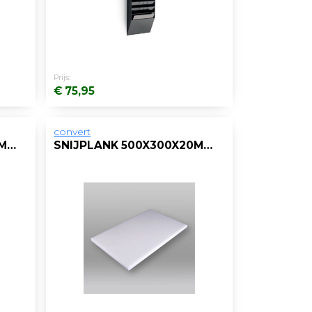
Prijs:
€ 75,95
convert
SNIJPLANK 500X300X20MM ZONDER GEUL GROEN
SNIJPLANK 500X300X20MM ZONDER GEUL WIT