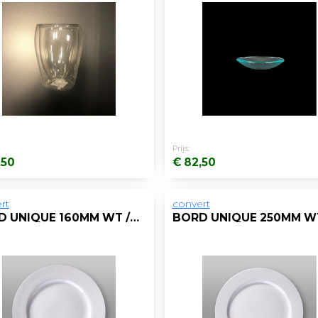
Prijs:
,50
€ 82,50
rt
convert
BORD UNIQUE 160MM WT /DS24