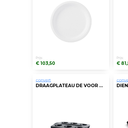
Prijs:
Prijs:
€ 103,50
€ 81
convert
conve
DRAAGPLATEAU DE VOOR 6 BEKERS D GS/BX2