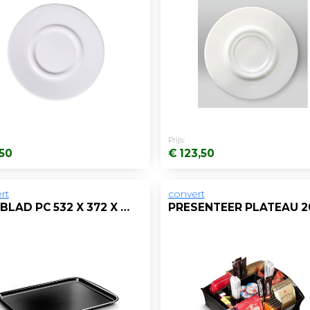
Prijs:
,50
€ 123,50
rt
convert
DIENBLAD PC 532 X 372 X H20 MM ZW