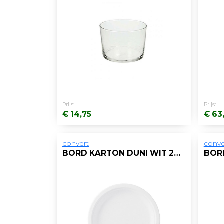
Prijs:
Prijs:
€ 14,75
€ 63
convert
conve
BORD KARTON DUNI WIT 26CM/DS8X50