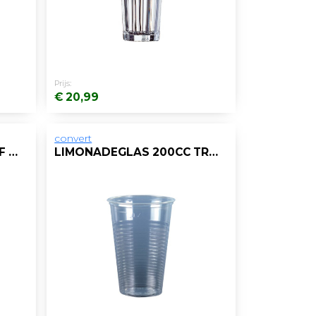
Prijs:
€ 20,99
convert
DRINKBEKER KUNSTSTOF 200CC WIT/PAK100
LIMONADEGLAS 200CC TRANSPARANT/PAK 25