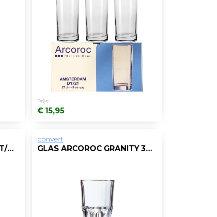
Prijs:
€ 15,95
convert
BORD UNIQUE 250MM WT/DS24
GLAS ARCOROC GRANITY 31CL/DS 6