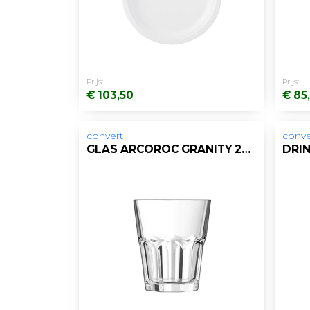
Prijs:
Prijs:
€ 103,50
€ 85
convert
conve
GLAS ARCOROC GRANITY 20CL LAAG/DS 6