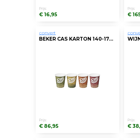
Prijs:
Prijs:
€ 16,95
€ 16
convert
conve
BEKER CAS KARTON 140-175CC DESSIN/DS1000
Prijs:
Prijs:
€ 86,95
€ 38