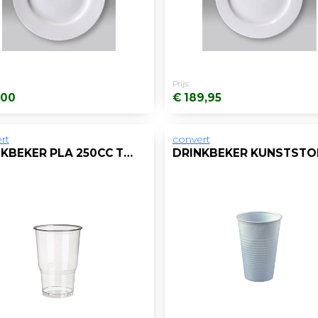
Prijs:
,00
€ 189,95
rt
convert
DRINKBEKER PLA 250CC TRANSP/30X70ST