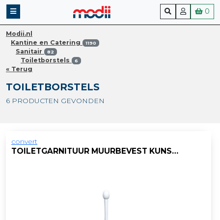
0
Modii.nl
Kantine en Catering
1190
Sanitair
82
Toiletborstels
6
« Terug
TOILETBORSTELS
6 PRODUCTEN GEVONDEN
convert
TOILETGARNITUUR MUURBEVEST KUNSTSTOF WIT