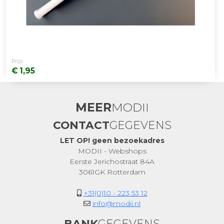
Prijs:
€ 1,95
MEER
MODII
CONTACT
GEGEVENS
LET OP! geen bezoekadres
MODII - Webshops
Eerste Jerichostraat 84A
3061GK Rotterdam
+31(0)10 - 223 53 12
info@modii.nl
BANK
GEGEVENS