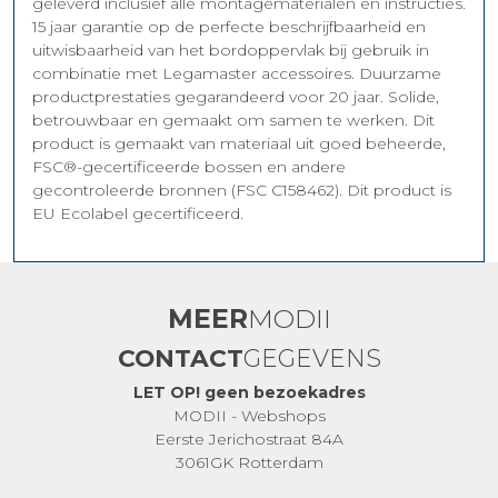
geleverd inclusief alle montagematerialen en instructies.
15 jaar garantie op de perfecte beschrijfbaarheid en
uitwisbaarheid van het bordoppervlak bij gebruik in
combinatie met Legamaster accessoires. Duurzame
productprestaties gegarandeerd voor 20 jaar. Solide,
betrouwbaar en gemaakt om samen te werken. Dit
product is gemaakt van materiaal uit goed beheerde,
FSC®-gecertificeerde bossen en andere
gecontroleerde bronnen (FSC C158462). Dit product is
EU Ecolabel gecertificeerd.
MEER
MODII
CONTACT
GEGEVENS
LET OP! geen bezoekadres
MODII - Webshops
Eerste Jerichostraat 84A
3061GK Rotterdam