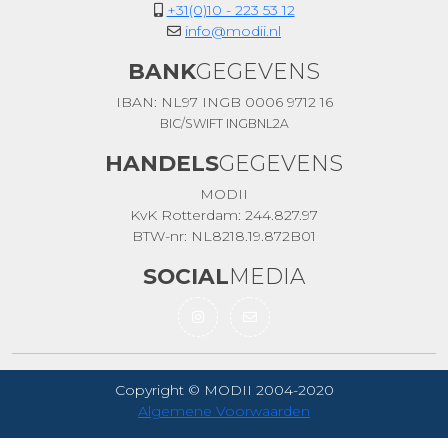
+31(0)10 - 223 53 12
info@modii.nl
BANK
GEGEVENS
IBAN: NL97 INGB 0006 9712 16
BIC/SWIFT INGBNL2A
HANDELS
GEGEVENS
MODII
KvK Rotterdam: 244.827.97
BTW-nr: NL8218.19.872B01
SOCIAL
MEDIA
Copyright © MODII 2004-2020
Algemene Voorwaarden